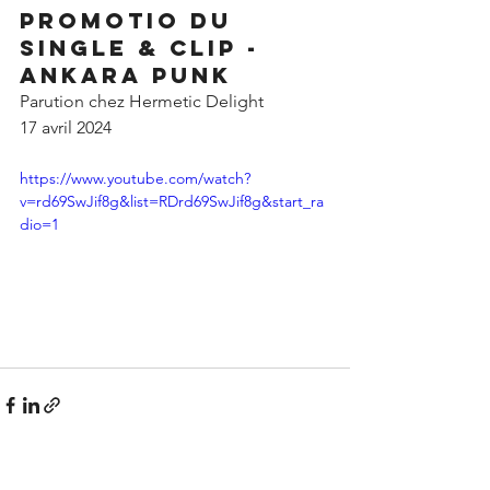
Promotio du 
SINGLE & clip - 
Ankara Punk
Parution chez Hermetic Delight
17 avril 2024
https://www.youtube.com/watch?
v=rd69SwJif8g&list=RDrd69SwJif8g&start_ra
dio=1